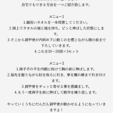
自宅でもできる方法を一つご紹介致します。
メニュー1
1.細長いタオルを一本用意してください。
2.頭上でタオルの端と端を持ち、ピンと伸ばした状態にしま
す。
3.そこから肩甲骨が内斜め下に動くのを感じながら顔の前まで
下ろしていきます。
4.これを10〜20回×3セット
メニュー2
1.両手手の平を内側に向けて胸の前に伸ばします。
2.指先を握りながら肘を後ろに引き、拳を腰の横まで引き付け
ます。
3.肩甲骨をギュッと寄せる事を意識ましす。
4.もう一度両手を前に伸ばして動作を繰り返します。
やっていくうちにだんだん肩甲骨が動かせるようになっていき
ますよ！