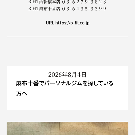
B-FIT西新宿本店 ０３-６２７９-３８２８
B-FIT麻布十番店 ０３-６４３５-３３９９
URL https://b-fit.co.jp
2026年8月4日
麻布十番でパーソナルジムを探している
方へ