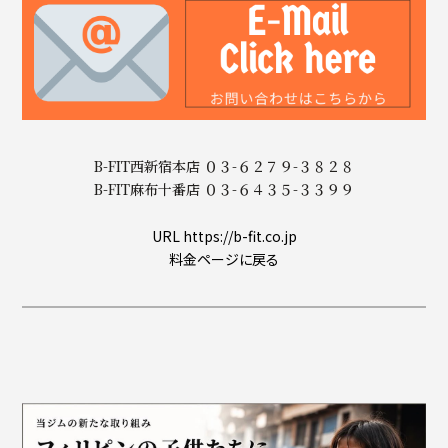
B-FIT西新宿本店 ０３-６２７９-３８２８
B-FIT麻布十番店 ０３-６４３５-３３９９
URL https://b-fit.co.jp
料金ページに戻る