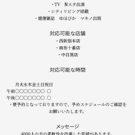
・TV Nスタ出演
・シティリビング掲載
・健康雑誌 ゆほびか マキノ出版
対応可能な店舗
・西新宿本店
・麻布十番店
・中目黒店
対応可能な時間
月
火
水
木
金
土
日
祝日
午前
○
○
○
○
○
○
○
○
午後
○
○
○
○
○
○
○
○
・要予約となっておりますので、予めスケジュールのご確認を
お願いいたします。
メッセージ
4000人の方の柔軟性を改善した実績があります。