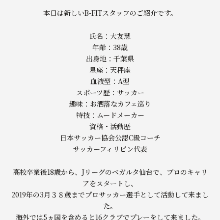
本日は新しいB-FITスタッフのご紹介です。
氏名：大友慧
年齢：38歳
出身地：千葉県
星座：天秤座
血液型：A型
スポーツ歴：サッカー
趣味：お洒落なカフェ巡り
特技：ムードメーカー
資格・活動歴
日本サッカー協会公認C級コーチ
サッカーフィリピン代表
高校卒業後18歳から、Jリーグのベガルタ仙台で、プロのキャリ
アをスタートし、
2019年の3月３８歳までプロサッカー選手として活動して来まし
た。
海外では5ヵ国を含めると16クラブでプレーをして来ました。